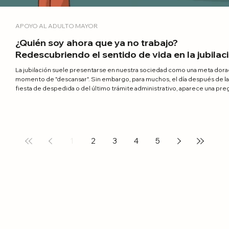
APOYO AL ADULTO MAYOR
¿Quién soy ahora que ya no trabajo?
Redescubriendo el sentido de vida en la jubilac
La jubilación suele presentarse en nuestra sociedad como una meta dorad
momento de "descansar". Sin embargo, para muchos, el día después de la
fiesta de despedida o del último trámite administrativo, aparece una pre
silenciosa y punzante: "¿Y ahora, qué sigue?".
1
2
3
4
5