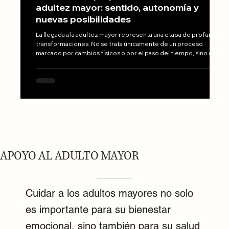
adultez mayor: sentido, autonomía y
nuevas posibilidades
La llegada a la adultez mayor representa una etapa de profundas
transformaciones. No se trata únicamente de un proceso
marcado por cambios físicos o por el paso del tiempo, sino de un
momento de reconstrucción personal en el que surgen nuevas
preguntas: ¿hacia dónde quiero dirigir mi vida?, ¿qué quiero
hacer con mi tiempo?, ¿qué sentido tiene esta nueva etapa?
APOYO AL ADULTO MAYOR
Cuidar a los adultos mayores no solo
es importante para su bienestar
emocional, sino también para su salud