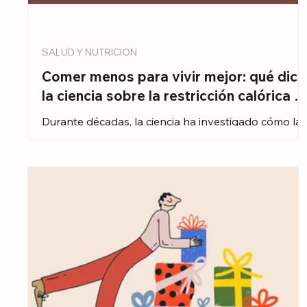
SALUD Y NUTRICION
Comer menos para vivir mejor: qué dice
la ciencia sobre la restricción calórica y
la longevidad
Durante décadas, la ciencia ha investigado cómo la
alimentación afecta nuestra salud. Hoy sabemos qu
una dieta equilibrada reduce el riesgo de
enfermedades cardiovasculares, diabetes, obesidad
y algunos tipos de cáncer. Sin embargo, en los
últimos años una nueva pregunta ha cobrado
protagonismo: ¿es posible que comer menos
contribuya también a vivir más