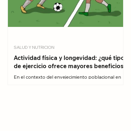
SALUD Y NUTRICION
Actividad física y longevidad: ¿qué tipo
de ejercicio ofrece mayores beneficios?
.
En el contexto del envejecimiento poblacional en
México, la promoción de la actividad física no solo
busca aumentar la esperanza de vida, sino también
mejorar la calidad de los años vividos.