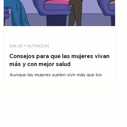
SALUD Y NUTRICION
Consejos para que las mujeres vivan
más y con mejor salud
Aunque las mujeres suelen vivir más que los
hombres, eso no siempre significa que vivan esos
años con buena salud. La investigación más reciente
enfatiza que las prácticas básicas de salud
benefician a todos, pero hay algunos aspectos que
merecen atención particular en mujeres debido a
diferencias biológicas y a ciertos riesgos de salud
específicos.