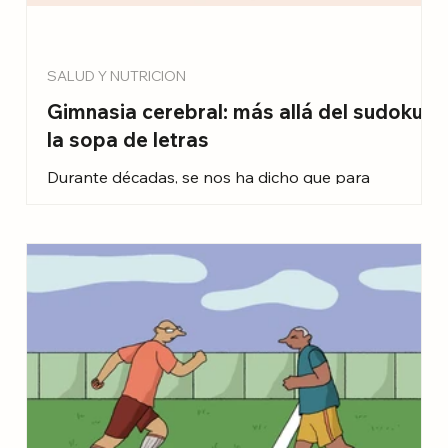
SALUD Y NUTRICION
Gimnasia cerebral: más allá del sudoku y
la sopa de letras
Durante décadas, se nos ha dicho que para
e
mantener la mente ágil debemos llenar crucigramas
o hacer sudokus. Si bien estas actividades son útiles,
el cerebro es como un músculo que necesita
variedad y novedad para crear nuevas conexiones
neuronales (lo que los científicos llamamos
neuroplasticidad). Si siempre haces lo mismo, tu
cerebro se pone en "piloto automático" y deja de
esforzarse.