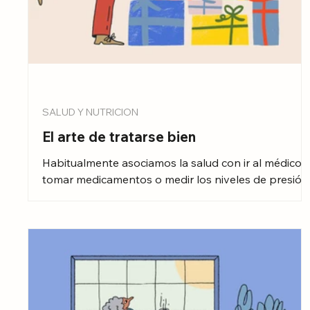
SALUD Y NUTRICION
El arte de tratarse bien
Habitualmente asociamos la salud con ir al médico,
tomar medicamentos o medir los niveles de presión
No obstante, existe un pilar fundamental para el
bienestar que suele pasar desapercibido: la forma
en la que nos hablamos a nosotros mismos.