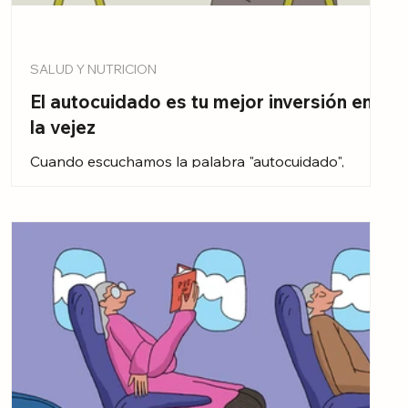
SALUD Y NUTRICION
El autocuidado es tu mejor inversión en
la vejez
Cuando escuchamos la palabra "autocuidado",
solemos pensar en ir al médico o tomar las
medicinas a tiempo. Sin embargo, desde la
gerontología, el autocuidado es algo mucho más
profundo: es la capacidad de mantener el control
sobre nuestra propia vida y nuestro cuerpo el
mayor tiempo posible.