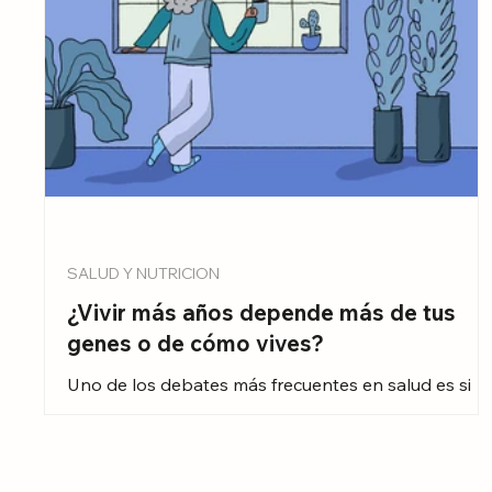
SALUD Y NUTRICION
¿Vivir más años depende más de tus
genes o de cómo vives?
Uno de los debates más frecuentes en salud es si
nuestra esperanza de vida está “escrita” en nuestro
genes o si en realidad depende más de cómo
vivimos día con día: lo que comemos, cómo nos
movemos, si dormimos bien o si evitamos hábitos