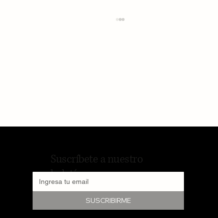
«Si quieres cambiar el mundo
deberías comenzar por tender tu
cama»
Suscríbete a nuestro
boletín
SUSCRIBIRME