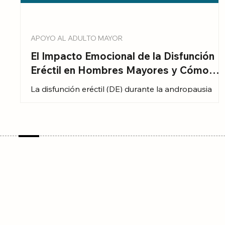
APOYO AL ADULTO MAYOR
El Impacto Emocional de la Disfunción
Eréctil en Hombres Mayores y Cómo
Superarlo
La disfunción eréctil (DE) durante la andropausia
representa un desafío multifacético que afecta a
hombres mayores en diversas dimensiones, tanto
físicas como emocionales. Este artículo examina de
manera exhaustiva las causas, el impacto emociona
y los tratamientos de la DE en el contexto de la
andropausia, ofreciendo una visión completa y
rigurosa de este problema prevalente.