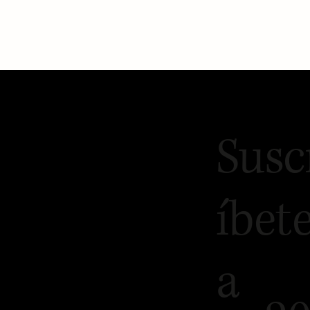
Susc
íbet
a