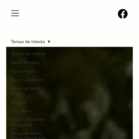
Temas de Interés
Temas de Interés
Home Portada
Home Feed
Salud y Nutricion
Apoyo al Adulto
Mayor
Turismo
Vida diaria
Salud y Nutrición
Destacado
Apoyo al Adulto
Mayor Destacado