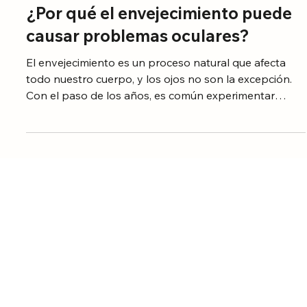
SALUD Y NUTRICION
¿Por qué el envejecimiento puede
causar problemas oculares?
El envejecimiento es un proceso natural que afecta
todo nuestro cuerpo, y los ojos no son la excepción.
Con el paso de los años, es común experimentar
cambios en la visión y desarrollar afecciones oculares
que pueden interferir con la calidad de vida. Desde la
ptosis hasta la blefaritis, estas condiciones no solo
afectan la apariencia, sino que también pueden
comprometer la salud visual. Aquí te compartimos
información importante y lo que dice Harvard Health
Publishing.
Suscríbete a nuestro