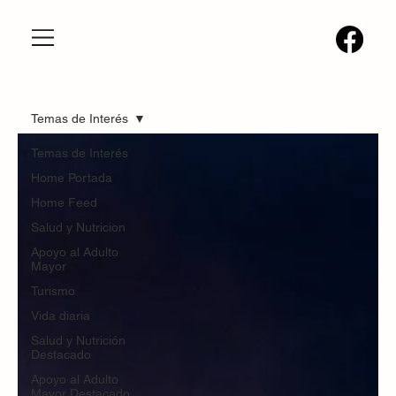
Temas de Interés
Temas de Interés
Home Portada
Home Feed
Salud y Nutricion
Apoyo al Adulto
Mayor
Turismo
Vida diaria
Salud y Nutrición
Destacado
Apoyo al Adulto
Mayor Destacado