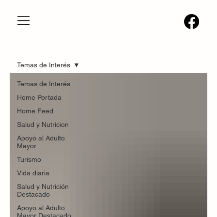
Temas de Interés
Temas de Interés
Home Portada
Home Feed
Salud y Nutricion
Apoyo al Adulto
Mayor
Turismo
Vida diaria
Salud y Nutrición
Destacado
Apoyo al Adulto
Mayor Destacado