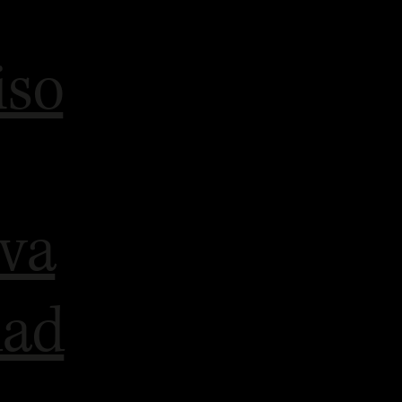
iso
iva
dad