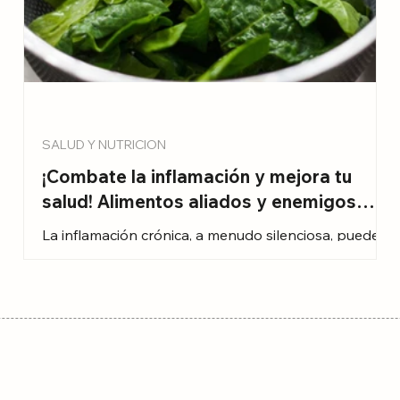
SALUD Y NUTRICION
¡Combate la inflamación y mejora tu
salud! Alimentos aliados y enemigos
según Harvard
La inflamación crónica, a menudo silenciosa, puede
derivar en enfermedades graves como las
cardiovasculares, el cáncer o la diabetes tipo 2. Si
bien la actividad física, el sueño adecuado y el
a
manejo del estrés son claves para combatirla, la
alimentación juega un papel fundamental.