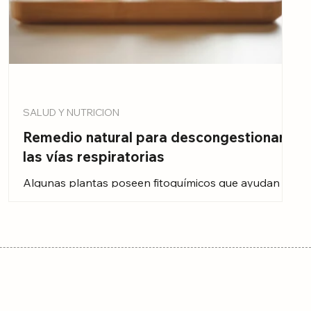
SALUD Y NUTRICION
Remedio natural para descongestionar
las vías respiratorias
Algunas plantas poseen fitoquímicos que ayudan a
despejar las vías respiratorias superiores, como la
nariz, la garganta y los bronquios.