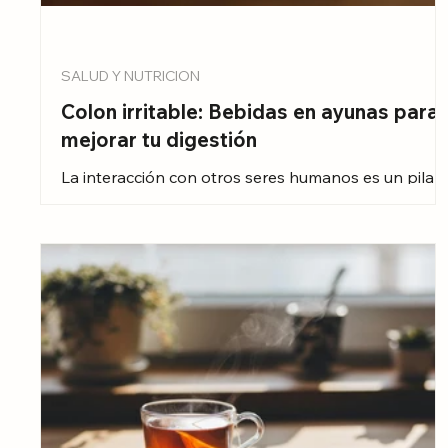
SALUD Y NUTRICION
Colon irritable: Bebidas en ayunas para
mejorar tu digestión
La interacción con otros seres humanos es un pilar
fundamental en la vida de todo individuo. Socializar
no solo nos permite establecer relaciones
significativas, sino que también juega un papel
crucial en nuestro desarrollo personal y bienestar
general. Sin embargo, para algunos, este proceso
puede resultar un verdadero desafío.