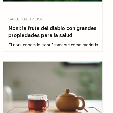
SALUD Y NUTRICION
Noni: la fruta del diablo con grandes
propiedades para la salud
El noni, conocido científicamente como morinda
citrifolia, es un fruto tropical originaria del sudeste
asiático. Esta fruta ha sido utilizada en la medicina
tradicional durante siglos por sus diversas
propiedades beneficiosas para la salud. Aunque
algunos también la conocen como la fruta del
diablo, fruta del paraíso o guanábana cimarrona,
debido a sus características físicas poco comunes.