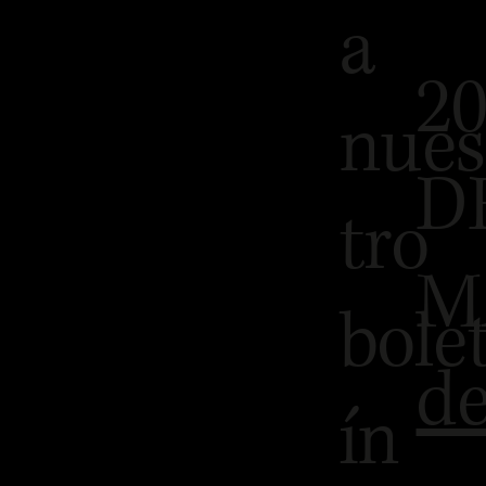
a
2
nues
D
tro
M
bole
de
ín