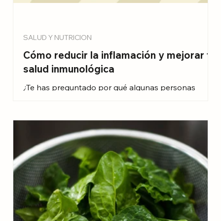
SALUD Y NUTRICION
Cómo reducir la inflamación y mejorar tu
salud inmunológica
¿Te has preguntado por qué algunas personas
parecen nunca enfermarse? Aunque la genética
juega un papel importante, el verdadero secreto
radica en cómo manejan la inflamación en su cuerpo.