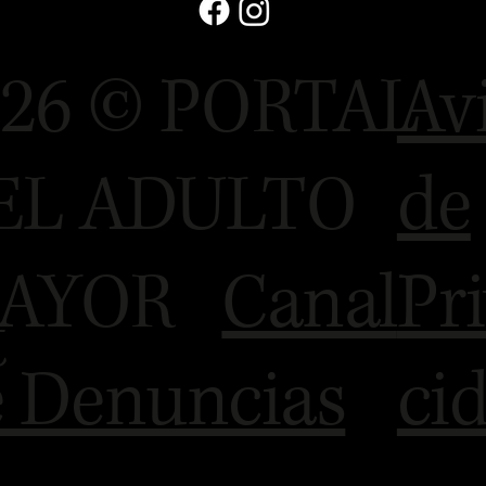
026 © PORTAL
Av
EL ADULTO
de
AYOR
Canal
Pr
t
 Denuncias
ci