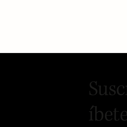
Susc
íbet