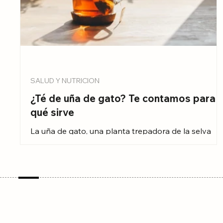
SALUD Y NUTRICION
¿Té de uña de gato? Te contamos para
qué sirve
La uña de gato, una planta trepadora de la selva
amazónica, ha ganado popularidad en los últimos
años por sus supuestos beneficios para la salud.
Desde Andrés García promocionándola como cura
para el cáncer hasta su uso en infusiones caseras, l
uña de gato está envuelta en un halo de misterio y
controversia.