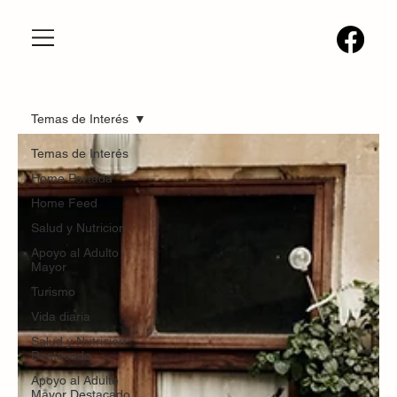
Temas de Interés
Temas de Interés
Home Portada
Home Feed
Salud y Nutricion
Apoyo al Adulto
Mayor
Turismo
Vida diaria
Salud y Nutrición
Destacado
Apoyo al Adulto
Mayor Destacado