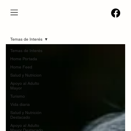
Temas de Interés
Temas de Interés
Home Portada
Home Feed
Salud y Nutricion
Apoyo al Adulto
Mayor
Turismo
Vida diaria
Salud y Nutrición
Destacado
Apoyo al Adulto
Mayor Destacado