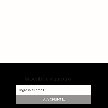
10 Formas En Que Tu Cerebro Cambia
a Medida Que Envejeces
Suscríbete a nuestro
boletín
SUSCRIBIRME