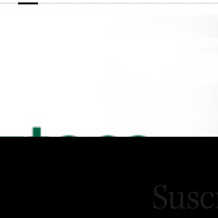
con de
Susc