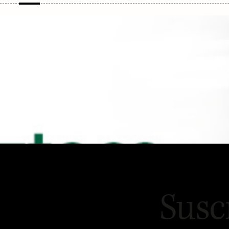
Córdoba
Susc