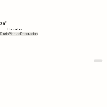
eza”
Etiquetas:
Diaria
Plantas
Decoración