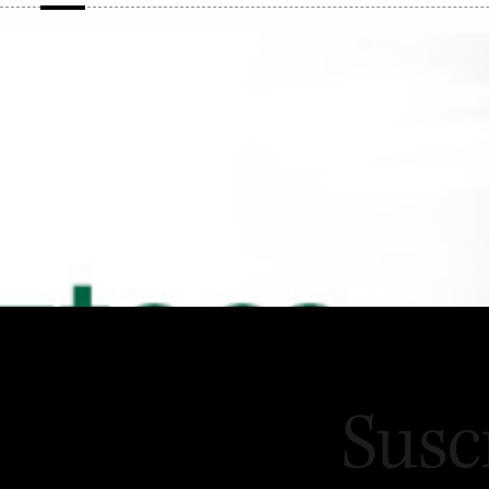
Actividades Musicales en
Activi
la CDMX
la CD
Susc