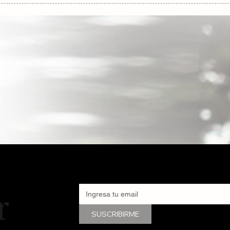
dades Musicales en
MX
r
SUSCRIBIRME